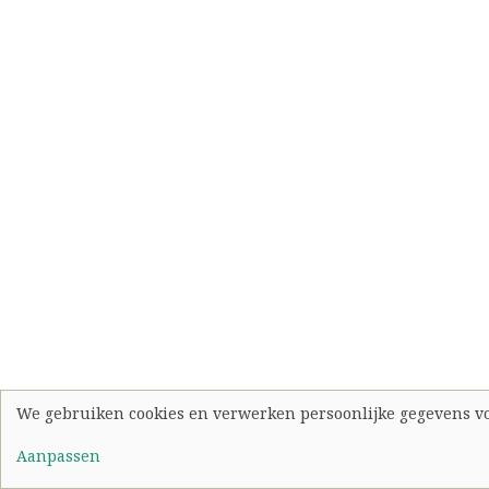
We gebruiken cookies en verwerken persoonlijke gegevens v
Use
Aanpassen
of