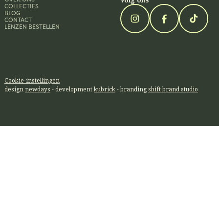
COLLECTIES
BLOG
CONTACT
LENZEN BESTELLEN
Cookie-instellingen
design
newdays
- development
kubrick
- branding
shift brand studio