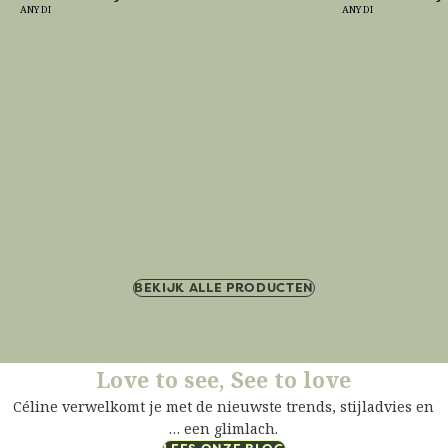
ANY DI
ANY DI
BEKIJK ALLE PRODUCTEN
Love to see, See to love
Céline
verwelkomt je met de nieuwste trends, stijladvies en
… een
glimlach
.