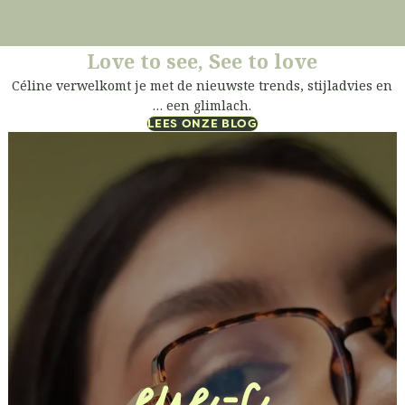
Love to see, See to love
Céline
verwelkomt je met de nieuwste trends, stijladvies en
… een
glimlach
.
LEES ONZE BLOG