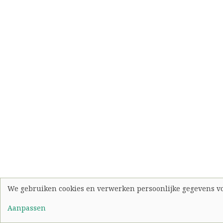
We gebruiken cookies en verwerken persoonlijke gegevens v
Use
Aanpassen
of